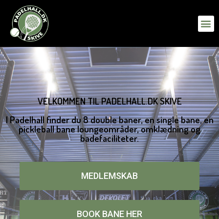
VELKOMMEN TIL PADELHALL.DK SKIVE
I Padelhall finder du 8 double baner, en single bane, en
pickleball bane loungeområder, omklædning og
badefaciliteter.
MEDLEMSKAB
BOOK BANE HER