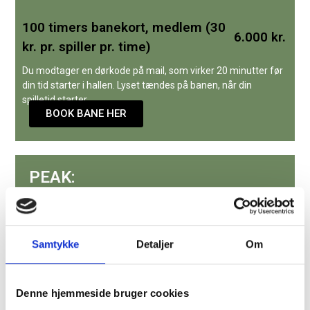
100 timers banekort, medlem (30
6.000 kr.
kr. pr. spiller pr. time)
Du modtager en dørkode på mail, som virker 20 minutter før
din tid starter i hallen. Lyset tændes på banen, når din
spilletid starter.
BOOK BANE HER
PEAK:
HVERDAGE 15:00 - 22:00
LØRDAG 08:00 - 18:00
SØNDAG 08:00 - 22:00
Samtykke
Detaljer
Om
DOUBLE BANER
Denne hjemmeside bruger cookies