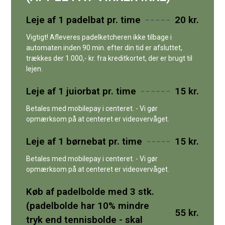
Leje af 1 padelbat pr. time
20 kr.
Vigtigt! Afleveres padelketcheren ikke tilbage i
automaten inden 90 min. efter din tid er afsluttet,
trækkes der 1.000,- kr. fra kreditkortet, der er brugt til
lejen.
Leje af 1 juiorbat pr. time
15 kr.
Betales med mobilepay i centeret. - Vi gør
opmærksom på at centeret er videovervåget.
Leje af 1 børnebat pr. time
15 kr.
Betales med mobilepay i centeret. - Vi gør
opmærksom på at centeret er videovervåget.
Køb af padelbolde med 3 stk.
(padelbolde har 10% mindre
55 kr.
tryk end tennisbolde - skal