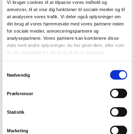
1 time baneleje, medlem (62,50 kr.
Vi bruger cookies til at tilpasse vores indhold og
250 kr.
annoncer, til at vise dig funktioner til sociale medier og til
pr. spiller)
at analysere vores trafik. Vi deler også oplysninger om
din brug af vores hjemmeside med vores partnere inden
1 time baneleje, ikke-medlem (75
for sociale medier, annonceringspartnere og
300 kr.
kr. pr. spiller)
analysepartnere. Vores partnere kan kombinere disse
data med andre oplysninger, du har givet dem, eller som
de har indsamlet fra din brug af deres tjenester.
10 timers banekort, medlem
2.250 kr.
(56,25 kr. pr. spiller pr. time)
Samtykkevalg
Nødvendig
50 timers banekort, medlem (49
9800 kr.
kr. pr. spiller pr. time)
Præferencer
100 timers banekort, medlem
16000
Statistik
(40,00 kr. pr. spiller pr. time)
kr.
Marketing