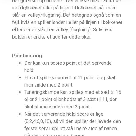
der grænser op til nettet. Det er ikke tilladt at træde
ind i køkkenet eller på linjen til køkkenet, når man
slår en volley/flugtning. Det betegnes også som en
fejl, hvis en spiller lander i eller på linjen til køkkenet
efter der er slået en volley (flugtning). Selv hvis
bolden er erklæret ude før dette sker.
Pointscoring
:
Der kan kun scores point af det servende
hold.
Et sæt spilles normalt til 11 point, dog skal
man vinde med 2 point.
Tuneringskampe kan spilles med et sæt til 15
eller 21 point eller bedst af 3 sæt til 11, der
skal stadig vindes med 2 point.
Når det serverende hold score er lige
(0,2,4,6,8,10), så vil den spiller der lavede den
første serv i spillet stå i højre side af banen,
når der serves og modtages.