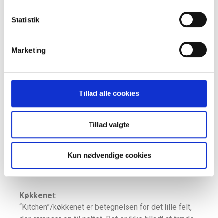
højre, indtil der laves fejl/nyt point, og
serveretten går til modspillerne.
Statistik
En bold der rører en linje betragtes som inde.
En serv, der rammer linjen til køkkenet, er dog
ude.
Marketing
Dobbelt-bounce reglen
:
Tillad alle cookies
Når bolden serves, skal det modtagende hold lade
bolden hoppe en gang før den returneres. Ligeledes
på den anden side.
Tillad valgte
Dette kaldes at spille i volley. Efter volden har
bouncet en gang på begge banehalvdele, er det
tilladt for begge hold at ramme bolden, uden den har
Kun nødvendige cookies
rørt banen.
Køkkenet
:
“Kitchen”/køkkenet er betegnelsen for det lille felt,