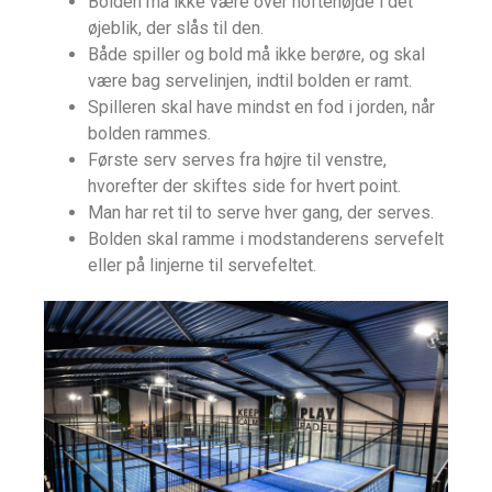
Bolden må ikke være over hoftehøjde i det
øjeblik, der slås til den.
Både spiller og bold må ikke berøre, og skal
være bag servelinjen, indtil bolden er ramt.
Spilleren skal have mindst en fod i jorden, når
bolden rammes.
Første serv serves fra højre til venstre,
hvorefter der skiftes side for hvert point.
Man har ret til to serve hver gang, der serves.
Bolden skal ramme i modstanderens servefelt
eller på linjerne til servefeltet.